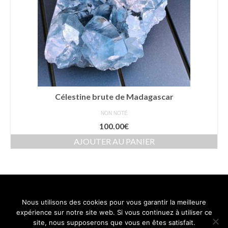
Célestine brute de Madagascar
NON NOTÉ
100.00
€
AJOUTER AU PANIER
Nous utilisons des cookies pour vous garantir la meilleure
Contact
Mentions légales
Conditions générales de vente
expérience sur notre site web. Si vous continuez à utiliser ce
Politique de confidentialité
site, nous supposerons que vous en êtes satisfait.