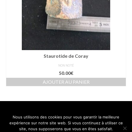
Staurotide de Coray
NON NOTÉ
50.00
€
AJOUTER AU PANIER
Nous utilisons des cookies pour vous garantir la meilleure
Contact
Mentions légales
Conditions générales de vente
expérience sur notre site web. Si vous continuez à utiliser ce
Politique de confidentialité
site, nous supposerons que vous en êtes satisfait.