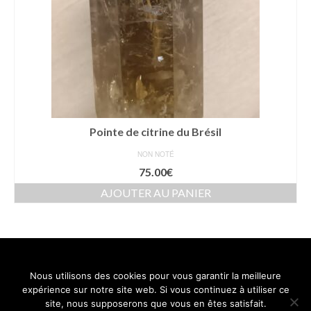
Pointe de citrine du Brésil
NON NOTÉ
75.00
€
AJOUTER AU PANIER
Nous utilisons des cookies pour vous garantir la meilleure
Contact
Mentions légales
Conditions générales de vente
expérience sur notre site web. Si vous continuez à utiliser ce
Politique de confidentialité
site, nous supposerons que vous en êtes satisfait.