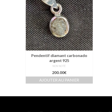
Pendentif diamant carbonado
argent 925
NON NOTÉ
200.00
€
AJOUTER AU PANIER