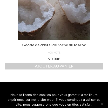
Géode de cristal de roche du Maroc
NON NOTÉ
90.00
€
AJOUTER AU PANIER
Nous utilisons des cookies pour vous garantir la meilleure
Contact
Mentions légales
Conditions générales de vente
expérience sur notre site web. Si vous continuez à utiliser ce
Politique de confidentialité
site, nous supposerons que vous en êtes satisfait.