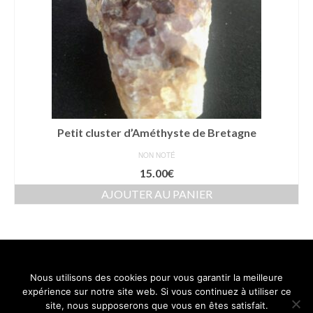
Petit cluster d’Améthyste de Bretagne
NON NOTÉ
15.00
€
AJOUTER AU PANIER
Nous utilisons des cookies pour vous garantir la meilleure
Contact
Mentions légales
Conditions générales de vente
expérience sur notre site web. Si vous continuez à utiliser ce
Politique de confidentialité
site, nous supposerons que vous en êtes satisfait.