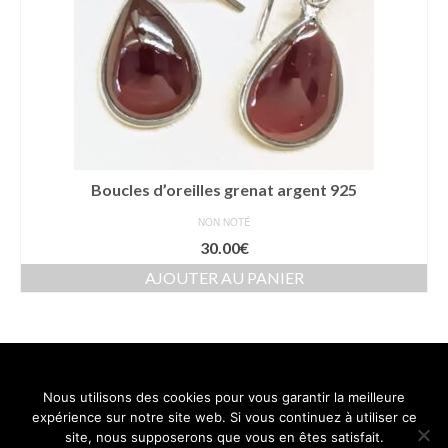
Boucles d’oreilles grenat argent 925
NON NOTÉ
30.00
€
AJOUTER AU PANIER
Nous utilisons des cookies pour vous garantir la meilleure
Contact
Mentions légales
Conditions générales de vente
expérience sur notre site web. Si vous continuez à utiliser ce
Politique de confidentialité
site, nous supposerons que vous en êtes satisfait.