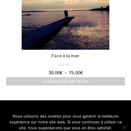
Face à la mer
NON NOTÉ
Plage
30.00
€
–
75.00
€
de
CHOIX DES OPTIONS
prix :
Ce
30.00€
produit
à
a
75.00€
plusieurs
variations.
Nous utilisons des cookies pour vous garantir la meilleure
Les
Contact
Mentions légales
Conditions générales de vente
expérience sur notre site web. Si vous continuez à utiliser ce
options
Politique de confidentialité
site, nous supposerons que vous en êtes satisfait.
peuvent