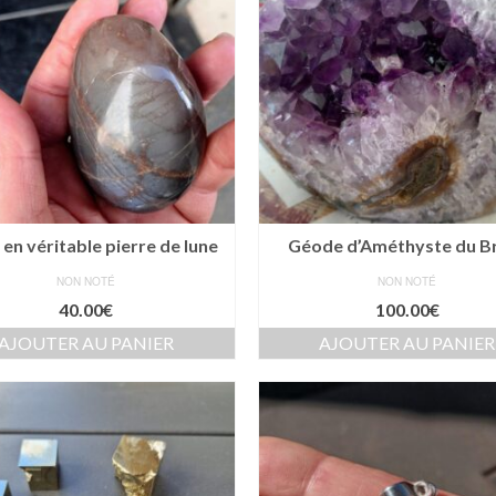
 en véritable pierre de lune
Géode d’Améthyste du Br
NON NOTÉ
NON NOTÉ
40.00
€
100.00
€
AJOUTER AU PANIER
AJOUTER AU PANIER