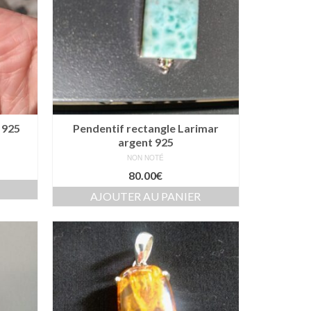
 925
Pendentif rectangle Larimar
argent 925
NON NOTÉ
80.00
€
AJOUTER AU PANIER