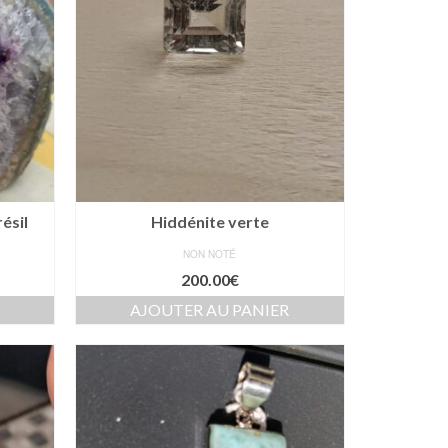
ésil
Hiddénite verte
NON NOTÉ
200.00
€
AJOUTER AU PANIER