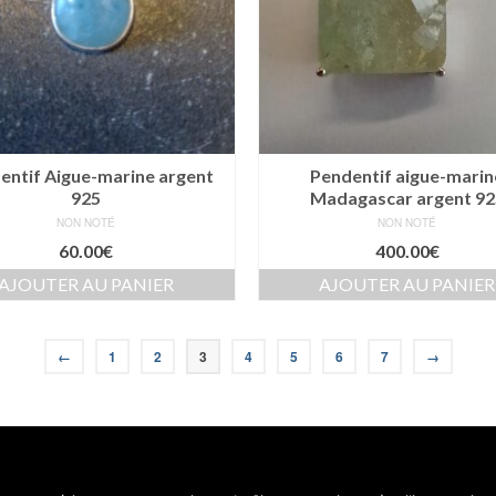
entif Aigue-marine argent
Pendentif aigue-marin
925
Madagascar argent 92
NON NOTÉ
NON NOTÉ
60.00
€
400.00
€
AJOUTER AU PANIER
AJOUTER AU PANIER
←
1
2
3
4
5
6
7
→