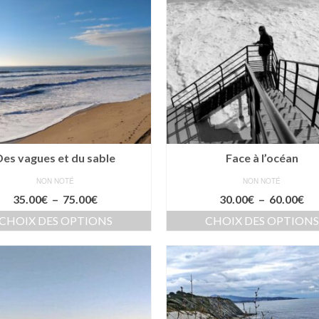
Des vagues et du sable
Face à l’océan
NON NOTÉ
NON NOTÉ
Plage
Pl
35.00
€
–
75.00
€
30.00
€
–
60.00
€
de
de
CHOIX DES OPTIONS
CHOIX DES OPTIONS
prix :
pri
Ce
Ce
35.00€
30
produit
produit
à
à
a
a
75.00€
60
plusieurs
plusieurs
variations.
variations.
Les
Les