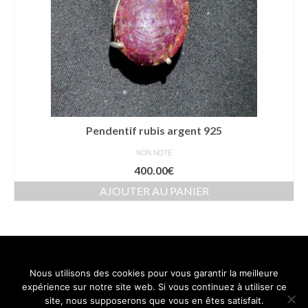
Pendentif rubis argent 925
NON NOTÉ
400.00
€
AJOUTER AU PANIER
Nous utilisons des cookies pour vous garantir la meilleure
Contact
Mentions légales
Conditions générales de vente
expérience sur notre site web. Si vous continuez à utiliser ce
Politique de confidentialité
site, nous supposerons que vous en êtes satisfait.