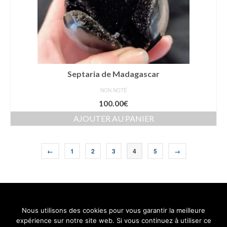
Septaria de Madagascar
NON NOTÉ
100.00
€
AJOUTER AU PANIER
←
1
2
3
4
5
→
Nous utilisons des cookies pour vous garantir la meilleure
Contact
Mentions légales
Conditions générales de vente
expérience sur notre site web. Si vous continuez à utiliser ce