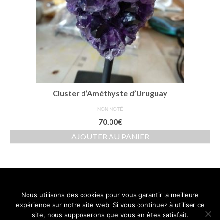
Cluster d’Améthyste d’Uruguay
NON NOTÉ
70.00
€
AJOUTER AU PANIER
Nous utilisons des cookies pour vous garantir la meilleure
Contact
Mentions légales
Conditions générales de vente
expérience sur notre site web. Si vous continuez à utiliser ce
Politique de confidentialité
site, nous supposerons que vous en êtes satisfait.