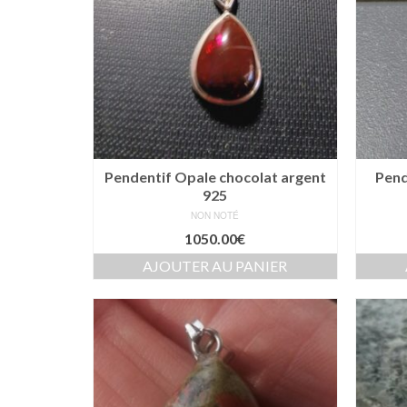
Pendentif Opale chocolat argent
Pend
925
NON NOTÉ
1050.00
€
AJOUTER AU PANIER