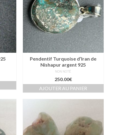
925
Pendentif Turquoise d’Iran de
Nishapur argent 925
NON NOTÉ
250.00
€
AJOUTER AU PANIER