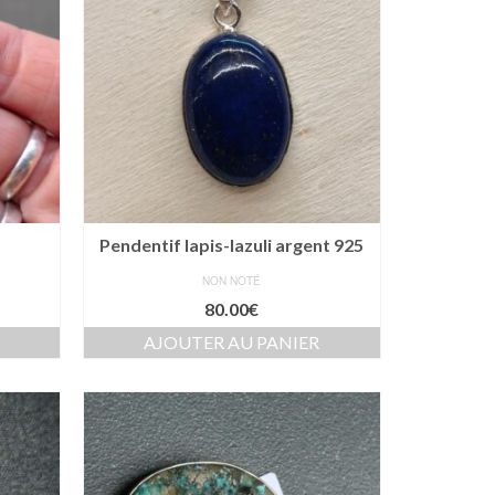
i
Pendentif lapis-lazuli argent 925
NON NOTÉ
80.00
€
AJOUTER AU PANIER