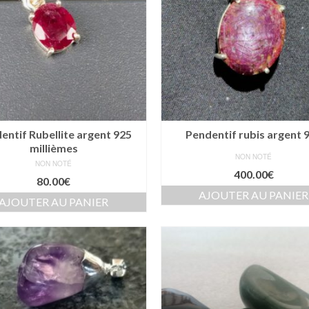
entif Rubellite argent 925
Pendentif rubis argent 
millièmes
NON NOTÉ
NON NOTÉ
400.00
€
80.00
€
AJOUTER AU PANIER
AJOUTER AU PANIER