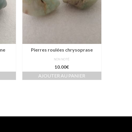
ine
Pierres roulées chrysoprase
NON NOTÉ
10.00
€
AJOUTER AU PANIER