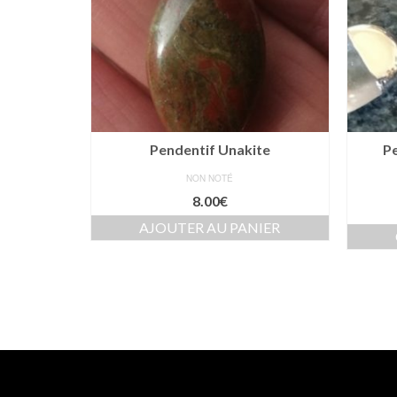
Pendentif Unakite
Pe
NON NOTÉ
8.00
€
AJOUTER AU PANIER