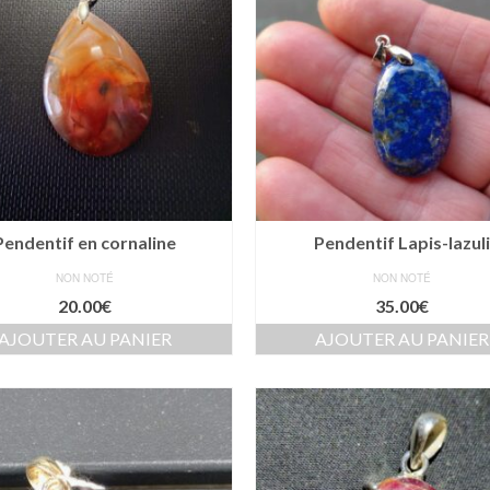
Pendentif en cornaline
Pendentif Lapis-lazul
NON NOTÉ
NON NOTÉ
20.00
€
35.00
€
AJOUTER AU PANIER
AJOUTER AU PANIER