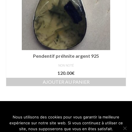
Pendentif préhnite argent 925
NON NOTÉ
120.00
€
AJOUTER AU PANIER
Nous utilisons des cookies pour vous garantir la meilleure
Contact
Mentions légales
Conditions générales de vente
expérience sur notre site web. Si vous continuez à utiliser ce
Politique de confidentialité
site, nous supposerons que vous en êtes satisfait.