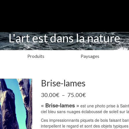
L'art est dans la nature
Produits
Paysages
Brise-lames
Plage
30.00
€
–
75.00
€
de
« Brise-lames »
prix :
est une photo prise à Sain
30.00€
ciel bleu sans nuages éclaboussé de soleil sur l
à
Ces impressionnants piquets de bois faisant ba
75.00€
interpellent le regard et sont des objets typiques d