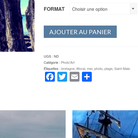
FORMAT
Choisir une option
AJOUTER AU PANIER
UGS :
ND
Catégorie :
Photo'Art
Étiquettes :
bretagne
,
littoral
,
mer
,
photo
,
plage
,
Saint-Malo
Facebook
Twitter
Email
Partager