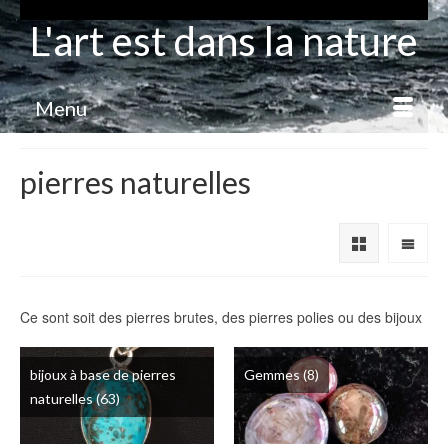
L'art est dans la nature
Menu
pierres naturelles
Ce sont soit des pierres brutes, des pierres polies ou des bijoux
bijoux à base de pierres
Gemmes
(8)
naturelles
(63)