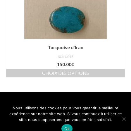
Turquoise d’Iran
NON NOTÉ
150.00
€
CHOIX DES OPTIONS
Ce
produit
a
plusieurs
variations.
Nous utilisons des cookies pour vous garantir la meilleure
Les
Contact
Mentions légales
Conditions générales de vente
expérience sur notre site web. Si vous continuez à utiliser ce
options
Politique de confidentialité
site, nous supposerons que vous en êtes satisfait.
peuvent
être
© 2026 Leonar't - WordPress Theme by
Kadence WP
Ok