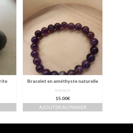
rite
Bracelet en améthyste naturelle
Pierre
NON NOTÉ
15.00
€
R
AJOUTER AU PANIER
AJ