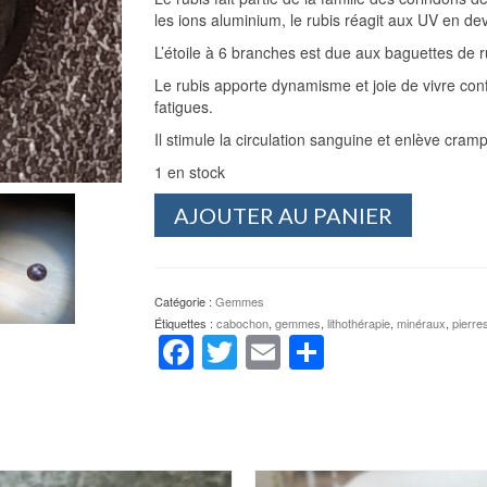
les ions aluminium, le rubis réagit aux UV en de
L’étoile à 6 branches est due aux baguettes de r
Le rubis apporte dynamisme et joie de vivre confi
fatigues.
Il stimule la circulation sanguine et enlève cram
1 en stock
quantité
AJOUTER AU PANIER
de
Rubis
naturel
2
Catégorie :
Gemmes
Étiquettes :
cabochon
,
gemmes
,
lithothérapie
,
minéraux
,
pierre
Facebook
Twitter
Email
Partager