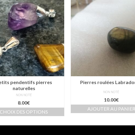
etits pendentifs pierres
Pierres roulées Labrado
naturelles
NON NOTÉ
NON NOTÉ
10.00
€
8.00
€
AJOUTER AU PANIE
CHOIX DES OPTIONS
Ce
produit
a