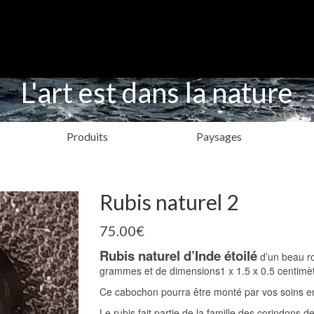
L'art est dans la nature
Produits
Paysages
Rubis naturel 2
75.00
€
Rubis naturel d’Inde étoilé
d’un beau ro
grammes et de dimensions1 x 1.5 x 0.5 centimèt
Ce cabochon pourra être monté par vos soins en
Le rubis fait partie de la famille des corindon