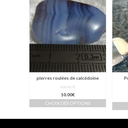
ine noire
pierres roulées de calcédoine
P
NON NOTÉ
10.00
€
IER
CHOIX DES OPTIONS
Ce
produit
a
plusieurs