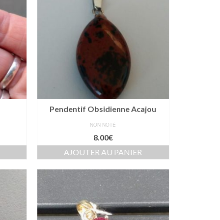
i
Pendentif Obsidienne Acajou
NON NOTÉ
8.00
€
AJOUTER AU PANIER