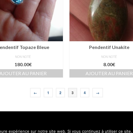
endentif Topaze Bleue
Pendentif Unakite
NON NOTÉ
NON NOTÉ
180.00
€
8.00
€
AJOUTER AU PANIER
AJOUTER AU PANIER
←
1
2
3
4
→
Contact
Menti
leure expérience sur notre site web. Si vous continuez à utiliser ce sit