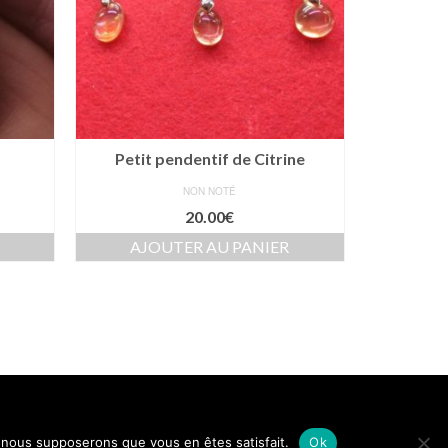
Petit pendentif de Citrine
NON NOTÉ
20.00
€
AJOUTER AU PANIER
ons légales
Conditions générales de vente
Politique de confidentialité
e, nous supposerons que vous en êtes satisfait.
Ok