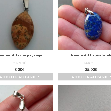
endentif Jaspe paysage
Pendentif Lapis-lazul
NON NOTÉ
NON NOTÉ
8.00
€
35.00
€
AJOUTER AU PANIER
AJOUTER AU PANIER