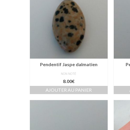
Pendentif Jaspe dalmatien
P
NON NOTÉ
8.00
€
AJOUTER AU PANIER