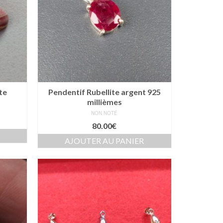
te
Pendentif Rubellite argent 925
millièmes
NON NOTÉ
80.00
€
AJOUTER AU PANIER