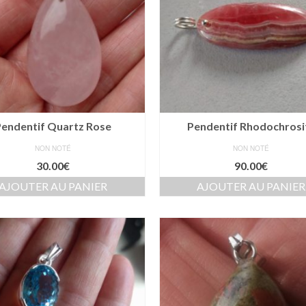
Pendentif Quartz Rose
Pendentif Rhodochrosi
NON NOTÉ
NON NOTÉ
30.00
€
90.00
€
AJOUTER AU PANIER
AJOUTER AU PANIER