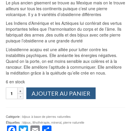
Le plus ancien gisement se trouve au Mexique mais on le trouve
ailleurs sur tous les continents puisque c’est une pierre
volcanique. Il y a 9 variétés d’obsidienne différentes
Les Indiens d’Amérique et les Aztèques lui conférait des vertus
importantes telles que l’harmonisation du corps et de l’âme. Ils
fabriquait des armes ,des outils et des bijoux avec cette pierre
puisque l’obsidienne a une grande dureté
L’obsidienne acajou est une alliée pour lutter contre les
instabilités psychiques. Elle anéantie les énergies négatives.
Quand on la porte, on est moins sensible aux colères et à la
rancœur. Elle améliore l’aptitude à communiquer. Elle améliore
la méditation grâce à la quiétude qu’elle crée en nous.
6 en stock
quantité
AJOUTER AU PANIER
de
Pendentif
Obsidienne
Acajou
Catégorie :
bijoux à base de pierres naturelles
Étiquettes :
bijoux
,
lithothérapie
,
mineral
,
pierre naturelle
Facebook
Twitter
Email
Partager