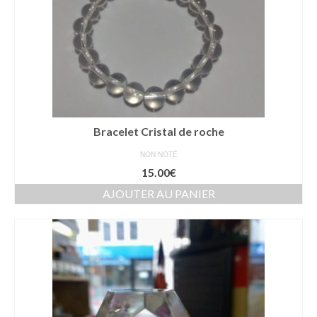
être
choisies
sur
la
page
du
produit
Bracelet Cristal de roche
NON NOTÉ
15.00
€
AJOUTER AU PANIER