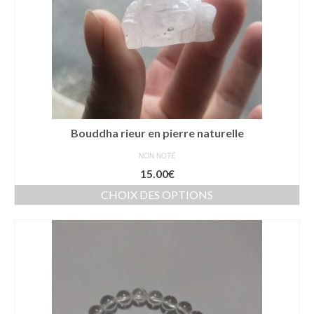
Bouddha rieur en pierre naturelle
NON NOTÉ
15.00
€
CHOIX DES OPTIONS
Ce
produit
a
plusieurs
variations.
Les
options
peuvent