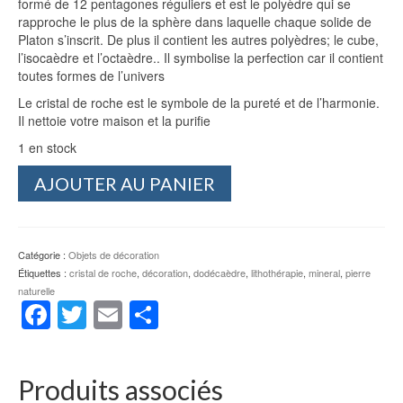
formé de 12 pentagones réguliers et est le polyèdre qui se
rapproche le plus de la sphère dans laquelle chaque solide de
Platon s’inscrit. De plus il contient les autres polyèdres; le cube,
l’isocaèdre et l’octaèdre.. Il symbolise la perfection car il contient
toutes formes de l’univers
Le cristal de roche est le symbole de la pureté et de l’harmonie.
Il nettoie votre maison et la purifie
1 en stock
quantité
AJOUTER AU PANIER
de
Dodécaèdre
en
cristal
Catégorie :
Objets de décoration
de
Étiquettes :
cristal de roche
,
décoration
,
dodécaèdre
,
lithothérapie
,
mineral
,
pierre
roche
naturelle
Facebook
Twitter
Email
Partager
Produits associés