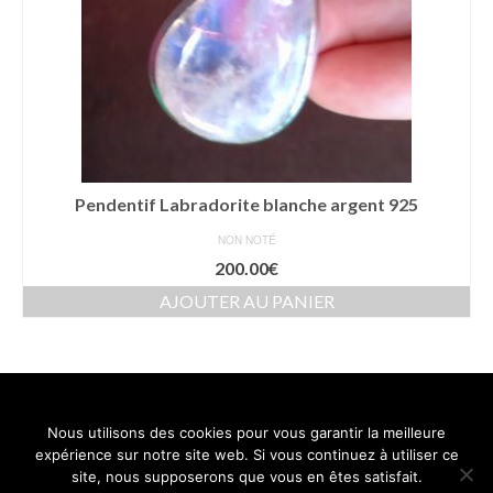
Pendentif Labradorite blanche argent 925
NON NOTÉ
200.00
€
AJOUTER AU PANIER
Nous utilisons des cookies pour vous garantir la meilleure
Contact
Mentions légales
Conditions générales de vente
expérience sur notre site web. Si vous continuez à utiliser ce
Politique de confidentialité
site, nous supposerons que vous en êtes satisfait.