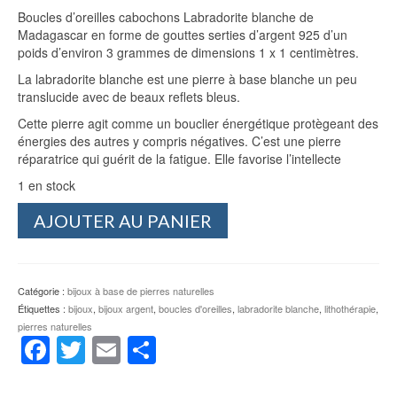
Boucles d’oreilles cabochons Labradorite blanche de
Madagascar en forme de gouttes serties d’argent 925 d’un
poids d’environ 3 grammes de dimensions 1 x 1 centimètres.
La labradorite blanche est une pierre à base blanche un peu
translucide avec de beaux reflets bleus.
Cette pierre agit comme un bouclier énergétique protègeant des
énergies des autres y compris négatives. C’est une pierre
réparatrice qui guérit de la fatigue. Elle favorise l’intellecte
1 en stock
quantité
AJOUTER AU PANIER
de
Boucles
d'oreilles
Labradorite
Catégorie :
bijoux à base de pierres naturelles
blanche
Étiquettes :
bijoux
,
bijoux argent
,
boucles d'oreilles
,
labradorite blanche
,
lithothérapie
,
pierres naturelles
Facebook
Twitter
Email
Partager