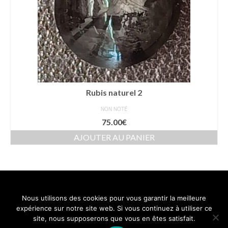
Rubis naturel 2
NON NOTÉ
75.00
€
AJOUTER AU PANIER
Nous utilisons des cookies pour vous garantir la meilleure
Contact
Mentions légales
Conditions générales de vente
expérience sur notre site web. Si vous continuez à utiliser ce
Politique de confidentialité
site, nous supposerons que vous en êtes satisfait.