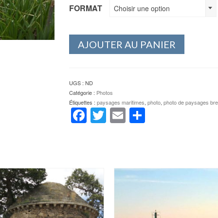
FORMAT
Choisir une option
AJOUTER AU PANIER
UGS :
ND
Catégorie :
Photos
Étiquettes :
paysages maritimes
,
photo
,
photo de paysages bre
Facebook
Twitter
Email
Partager