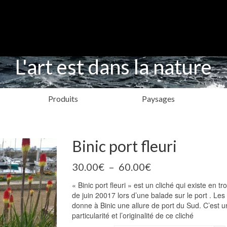
L'art est dans la nature
Produits
Paysages
Binic port fleuri
Plage
30.00
€
–
60.00
€
de
« Binic port fleuri » est un cliché qui existe en
prix :
de juin 20017 lors d’une balade sur le port . Les
30.00€
donne à Binic une allure de port du Sud. C’est un 
à
particularité et l’originalité de ce cliché
60.00€