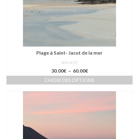
choisies
sur
la
page
du
produit
Plage à Saint- Jacut de la mer
NON NOTÉ
Plage
30.00
€
–
60.00
€
de
CHOIX DES OPTIONS
prix :
Ce
30.00€
produit
à
a
60.00€
plusieurs
variations.
Les
options
peuvent
être