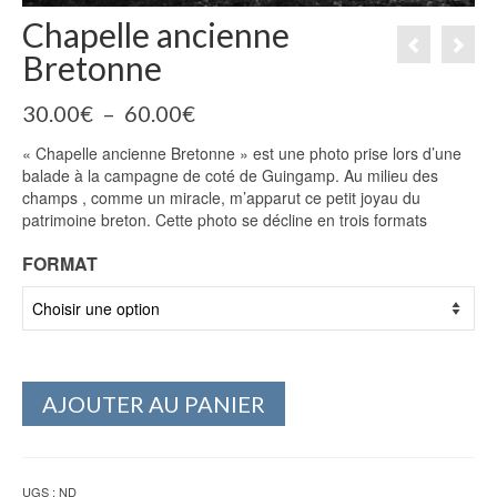
Chapelle ancienne
Bretonne
Plage
30.00
€
–
60.00
€
de
« Chapelle ancienne Bretonne » est une photo prise lors d’une
prix :
balade à la campagne de coté de Guingamp. Au milieu des
30.00€
champs , comme un miracle, m’apparut ce petit joyau du
à
patrimoine breton. Cette photo se décline en trois formats
60.00€
FORMAT
AJOUTER AU PANIER
UGS :
ND