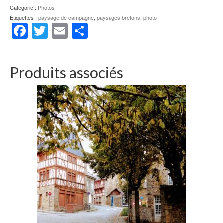
Catégorie :
Photos
Étiquettes :
paysage de campagne
,
paysages bretons
,
photo
Facebook
Twitter
Email
Partager
Produits associés