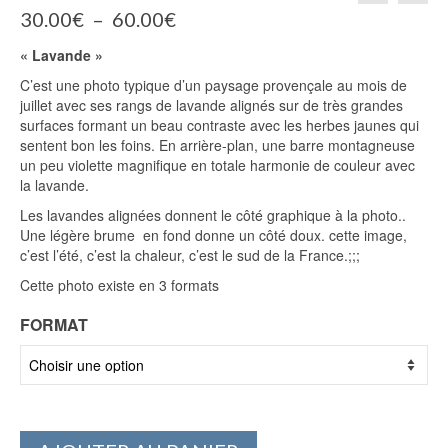
Plage
30.00
€
–
60.00
€
de
« Lavande »
prix :
30.00€
C’est une photo typique d’un paysage provençale au mois de
à
juillet avec ses rangs de lavande alignés sur de très grandes
60.00€
surfaces formant un beau contraste avec les herbes jaunes qui
sentent bon les foins. En arrière-plan, une barre montagneuse
un peu violette magnifique en totale harmonie de couleur avec
la lavande.
Les lavandes alignées donnent le côté graphique à la photo..
Une légère brume en fond donne un côté doux. cette image,
c’est l’été, c’est la chaleur, c’est le sud de la France.;;;
Cette photo existe en 3 formats
FORMAT