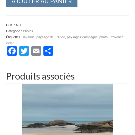
AJOUTER AU PANIER
UGS :
ND
Catégorie :
Photos
Étiquettes :
lavande
,
paysage de France
,
paysages campagne
,
photo
,
Provence
,
violet
Facebook
Twitter
Email
Partager
Produits associés