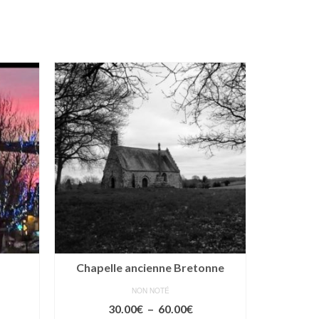
Chapelle ancienne Bretonne
NON NOTÉ
age
Plage
30.00
€
–
60.00
€