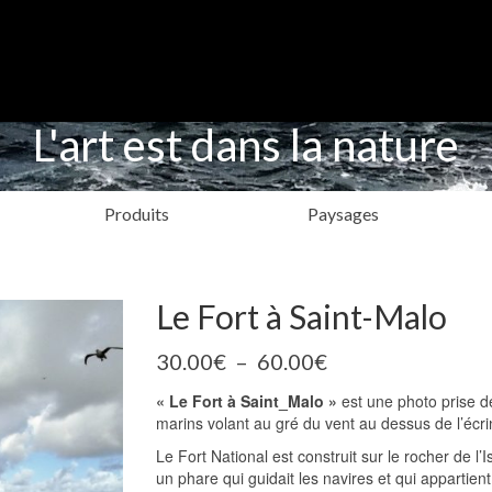
L'art est dans la nature
Produits
Paysages
Le Fort à Saint-Malo
Plage
30.00
€
–
60.00
€
de
« Le Fort à Saint_Malo »
est une photo prise d
prix :
marins volant au gré du vent au dessus de l’écri
30.00€
à
Le Fort National est construit sur le rocher de l
60.00€
un phare qui guidait les navires et qui appartien