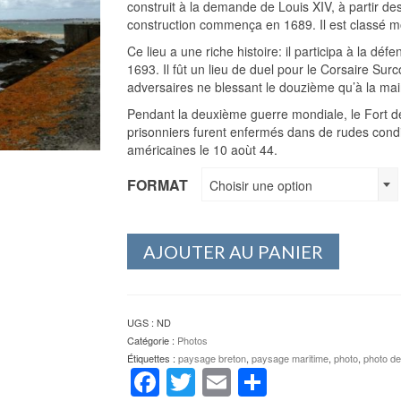
construit à la demande de Louis XIV, à partir des
construction commença en 1689. Il est classé m
Ce lieu a une riche histoire: il participa à la déf
1693. Il fût un lieu de duel pour le Corsaire Surc
adversaires ne blessant le douzième qu’à la main 
Pendant la deuxième guerre mondiale, le Fort d
prisonniers furent enfermés dans de rudes condi
américaines le 10 aoùt 44.
FORMAT
Choisir une option
AJOUTER AU PANIER
UGS :
ND
Catégorie :
Photos
Étiquettes :
paysage breton
,
paysage maritime
,
photo
,
photo de
Facebook
Twitter
Email
Partager