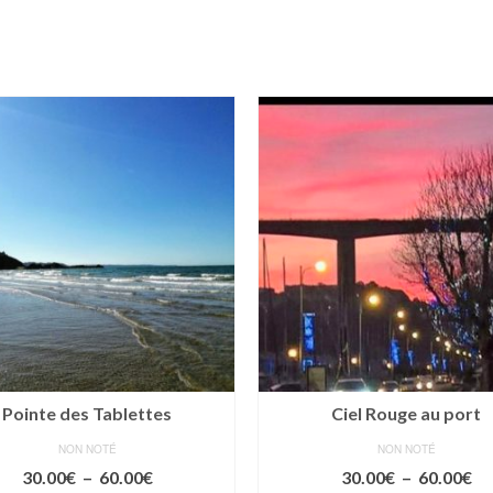
Pointe des Tablettes
Ciel Rouge au port
NON NOTÉ
NON NOTÉ
Plage
Pl
30.00
€
–
60.00
€
30.00
€
–
60.00
€