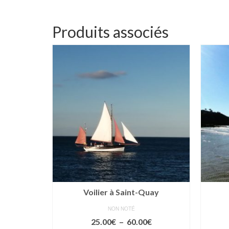
Produits associés
e la mer
Voilier à Saint-Quay
NON NOTÉ
Plage
Plage
€
25.00
€
–
60.00
€