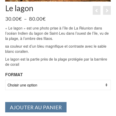
Le lagon
Plage
30.00
€
–
80.00
€
de
« Le lagon » est une photo prise à l’île de La Réunion dans
prix :
l’océan Indien du lagon de Saint-Leu dans l’ouest de l’île, vu de
30.00€
la plage, à l’ombre des filaos.
à
80.00€
sa couleur est d’un bleu magnifique et contraste avec le sable
blanc coralien.
Le lagon est la partie près de la plage protégée par la barrière
de corail
FORMAT
AJOUTER AU PANIER