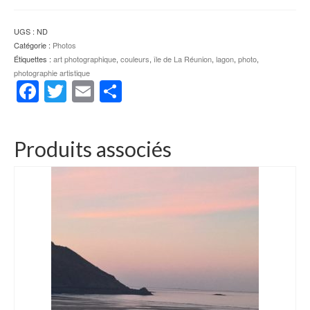
UGS :
ND
Catégorie :
Photos
Étiquettes :
art photographique
,
couleurs
,
île de La Réunion
,
lagon
,
photo
,
photographie artistique
Facebook
Twitter
Email
Partager
Produits associés