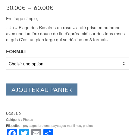
Plage
30.00
€
–
60.00
€
de
En tirage simple,
prix :
30.00€
. Un « Plage des Rosaires en rose » a été prise en automne
à
avec une lumière douce de fin d’après-midi sur des tons roses
60.00€
et gris C’est un plan large qui se décline en 3 formats
FORMAT
AJOUTER AU PANIER
UGS :
ND
Catégorie :
Photos
Étiquettes :
paysages bretons
,
paysages maritimes
,
photos
Facebook
Twitter
Email
Partager