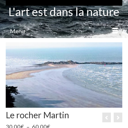
L'art est dans la nature
Menu
Le rocher Martin
Plage
30.00
€
–
60.00
€