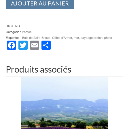
AJOUTER AU PANIER
UGS :
ND
Catégorie :
Photos
Étiquettes :
Baie de Saint-Brieuc
,
Côtes d'Armor
,
mer
,
paysage breton
,
photo
Facebook
Twitter
Email
Partager
Produits associés