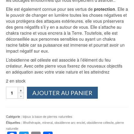
les blocages émotionnels qui nous empêchent d’avancer..
Elle est également connue pour ses vertus de
protection
. Elle a
le pouvoir de changer en lumière toutes les choses négatives et
vous protègera des attaques extérieures. elle vous préservera
des gens négatifs s’il y en a autour de vous. Elle s’attache au
chakra racine et vous encrera à la Terre. Toutefois, elle est
déconseillée aux personnes sensibles ou ayant un chakra
racine faible car sa puissance est immense et pourrait avoir un
impact négatif sur eux.
L’obsidienne œil céleste est associée à l’élément du feu
créateur. Avec cette pierre vous fixerez de nouveaux objectifs
en adéquation avec votre vraie nature et les atteindrez
2 en stock
quantité
AJOUTER AU PANIER
de
Bracelet
Obsidienne
œil
Catégorie :
bijoux à base de pierres naturelles
céleste
Étiquettes :
lithothérapie
,
mineral
,
obsidienne arc enciel
,
obsidienne céleste
,
pierre
naturelle