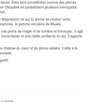
niques. Elles sont considérées comme des pierres
ine Cléopâtre en possédaient plusieurs exemplaire;
eil..
de Magnésium ce qui lui donne sa couleur verte
1,6 grammes le gemme est pièce de Musée.
une pierre de magie et de lumière et d’énergie.. Il agit
oral dacier et une réelle confiance en soi. Il apporte
es chakras du cœur et du plexus solaire. Il aide à la
soriasis.
estif.
rre naturelle