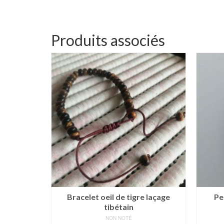
Produits associés
les de 6
Bracelet oeil de tigre laçage
Pe
tibétain
NON NOTÉ