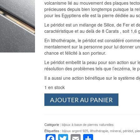
volcanisme lié au mouvement des plaques tecto
précieuses depuis bien longtemps puisque la re
pour les Egyptiens elle est la pierre dédiée au sol
Le péridot est un mélange de Silice, de Fer et 
caractéristique et au delà de 8 Carats , soit 
En lithothérapie, le péridot est considéré comme 
mentalement sur la personne pour lui donner un m
chance et félicité à son porteur.
Le péridot embellit la peau pour son action sur l
résolution des problèmes tels que l’eczéma, le p
Il a aussi une action bénéfique sur le système dig
1 en stock
quantité
AJOUTER AU PANIER
de
Pendentif
Péridot
argent
Catégorie :
bijoux à base de pierres naturelles
925
Étiquettes :
bijoux argent 925
,
lithothérapie
,
mineral
,
péridot
,
pie
Facebook
Twitter
Email
Partager