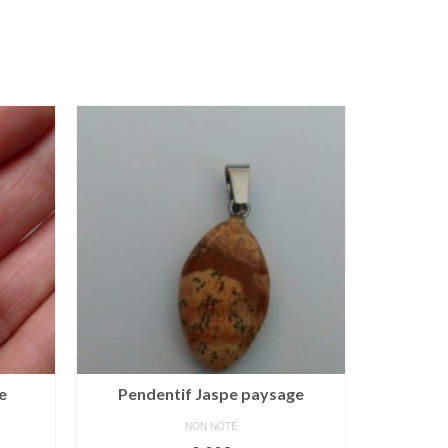
e
Pendentif Jaspe paysage
Pendent
NON NOTÉ