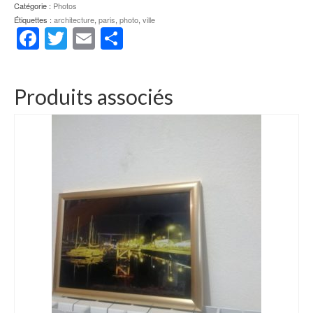
Catégorie :
Photos
Étiquettes :
architecture
,
paris
,
photo
,
ville
Facebook
Twitter
Email
Partager
Produits associés