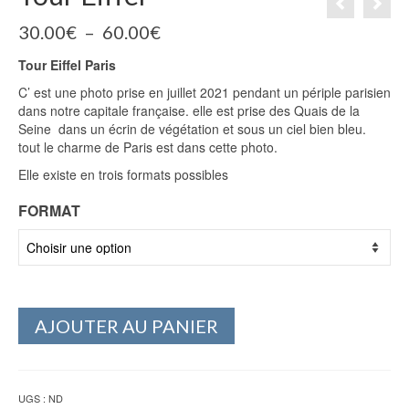
Plage
30.00
€
–
60.00
€
de
Tour Eiffel Paris
prix :
30.00€
C’ est une photo prise en juillet 2021 pendant un périple parisien
à
dans notre capitale française. elle est prise des Quais de la
60.00€
Seine dans un écrin de végétation et sous un ciel bien bleu.
tout le charme de Paris est dans cette photo.
Elle existe en trois formats possibles
FORMAT
AJOUTER AU PANIER
UGS :
ND