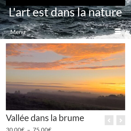
L'art est dans la nature
Menu
Vallée dans la brume
Plage
30.00
€
–
75.00
€