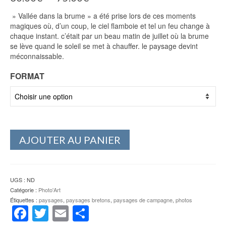
de
» Vallée dans la brume » a été prise lors de ces moments
prix :
magiques où, d’un coup, le ciel flamboie et tel un feu change à
30.00€
chaque instant. c’était par un beau matin de juillet où la brume
à
se lève quand le soleil se met à chauffer. le paysage devint
75.00€
méconnaissable.
FORMAT
AJOUTER AU PANIER
UGS :
ND
Catégorie :
Photo'Art
Étiquettes :
paysages
,
paysages bretons
,
paysages de campagne
,
photos
Facebook
Twitter
Email
Partager