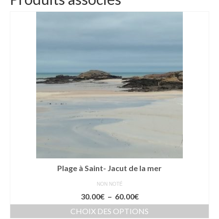
Plage à Saint- Jacut de la mer
NON NOTÉ
Plage
30.00
€
–
60.00
€
de
CHOIX DES OPTIONS
prix :