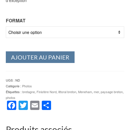
d’exception
FORMAT
AJOUTER AU PANIER
UGS :
ND
Catégorie :
Photos
Étiquettes :
bretagne
,
Finistère Nord
,
littoral breton
,
Meneham
,
mer
,
paysage breton
,
photos
Facebook
Twitter
Email
Partager
Produits associés