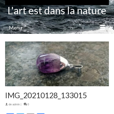
L'art est dans la nature
Menu
IMG_20210128_133015
de
admin
|
0