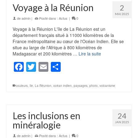
Voyage à la Réunion
2
MAI 2025
de
admin
|
Posté dans :
Actus
|
0
Voyage à la Réunion L'île de La Réunion est un
département français situé à 11000 kilomètres de la
France métropolitaine au cœur de l'Océan Indien. Elle se
situe au large de l'Afrique à 800 kilomètres de
Madagascar et 200 kilomètres …
Lire la suite
Facebook
Twitter
Email
Partager
couleurs
,
île
,
La Réunion
,
océan indien
,
paysages
,
photo
,
volcanisme
Les inclusions en
24
minéralogie
JAN 2025
de
admin
|
Posté dans :
Actus
|
0