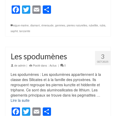
Facebook
Twitter
Email
Partager
aigue-marine
,
diamant
,
émeraude
,
gemmes
,
pierres naturelles
,
rubellite
,
rubis
,
saphir
,
tanzanite
Les spodumènes
3
OCT 2025
de
admin
|
Posté dans :
Actus
|
0
Les spodumènes : Les spodumènes appartiennent à la
classe des Silicates et à la famille des pyroxènes. Ils
regroupent regroupe les pierres kunzite et hiddenite et
triphane. Ce sont des aluminosilicates de lithium. Les
gisements principaux se trouve dans les pegmatites …
Lire la suite
Facebook
Twitter
Email
Partager