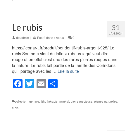
Le rubis
31
JAN 2024
de
admin
|
Posté dans :
Actus
|
0
https://leonar-t.fr/produit/pendentif-rubis-argent-925/ Le
rubis Son nom vient du latin « rubeus » qui veut dire
rouge et en effet c’est une des rares pierres rouges dans
la nature. Le rubis fait partie de la famille des Corindons
qu’il partage avec les …
Lire la suite
Facebook
Twitter
Email
Partager
collection
,
gemme
,
lithothérapie
,
minéral
,
pierre précieuse
,
pierres naturelles
,
rubis