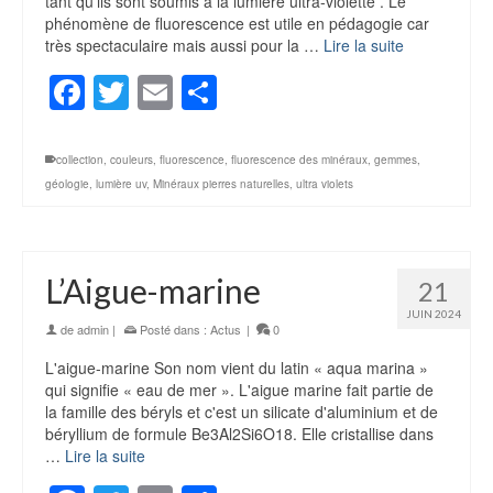
tant qu'ils sont soumis à la lumière ultra-violette . Le
phénomène de fluorescence est utile en pédagogie car
très spectaculaire mais aussi pour la …
Lire la suite
Facebook
Twitter
Email
Partager
collection
,
couleurs
,
fluorescence
,
fluorescence des minéraux
,
gemmes
,
géologie
,
lumière uv
,
Minéraux pierres naturelles
,
ultra violets
L’Aigue-marine
21
JUIN 2024
de
admin
|
Posté dans :
Actus
|
0
L'aigue-marine Son nom vient du latin « aqua marina »
qui signifie « eau de mer ». L'aigue marine fait partie de
la famille des béryls et c'est un silicate d'aluminium et de
béryllium de formule Be3Al2Si6O18. Elle cristallise dans
…
Lire la suite