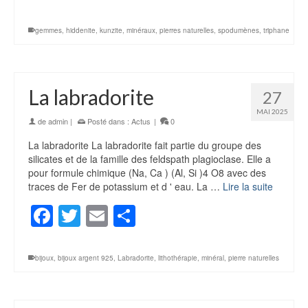
gemmes
,
hiddenite
,
kunzite
,
minéraux
,
pierres naturelles
,
spodumènes
,
triphane
La labradorite
27
MAI 2025
de
admin
|
Posté dans :
Actus
|
0
La labradorite La labradorite fait partie du groupe des
silicates et de la famille des feldspath plagioclase. Elle a
pour formule chimique (Na, Ca ) (Al, Si )4 O8 avec des
traces de Fer de potassium et d ' eau. La …
Lire la suite
Facebook
Twitter
Email
Partager
bijoux
,
bijoux argent 925
,
Labradorite
,
lithothérapie
,
minéral
,
pierre naturelles