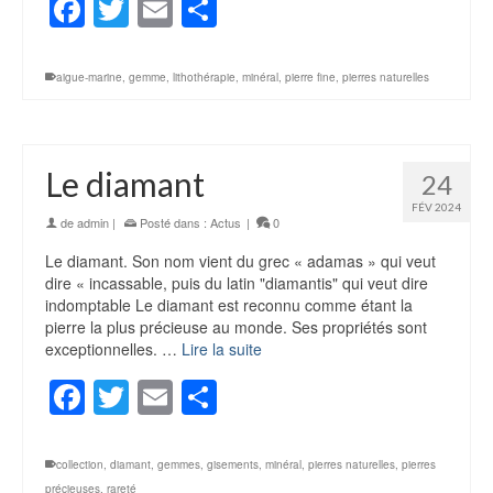
Facebook
Twitter
Email
Partager
aigue-marine
,
gemme
,
lithothérapie
,
minéral
,
pierre fine
,
pierres naturelles
Le diamant
24
FÉV 2024
de
admin
|
Posté dans :
Actus
|
0
Le diamant. Son nom vient du grec « adamas » qui veut
dire « incassable, puis du latin "diamantis" qui veut dire
indomptable Le diamant est reconnu comme étant la
pierre la plus précieuse au monde. Ses propriétés sont
exceptionnelles. …
Lire la suite
Facebook
Twitter
Email
Partager
collection
,
diamant
,
gemmes
,
gisements
,
minéral
,
pierres naturelles
,
pierres
précieuses
,
rareté