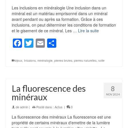
Les inclusions en minéralogie Une inclusion dans un
minéral est un matériau emprisonné dans un minéral
avant pendant ou après sa formation. Grâce à ces
inclusions, on peut déterminer les conditions de formation
et le gisement de ce minéral. Les …
Lire la suite
Facebook
Twitter
Email
Partager
bijoux
,
Inlusions
,
minéralogie
,
pierres brutes
,
pierres naturelles
,
rutile
La fluorescence des
8
minéraux
NOV 2024
de
admin
|
Posté dans :
Actus
|
0
La fluorescence des minéraux La fluorescence est une
propriété de certains minéraux d'emettre de la lumière