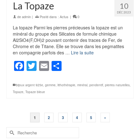
La Topaze
10
DÉC 2023
de
admin
|
Posté dans :
Actus
|
0
La topaze Parmi les pierres précieuses la topaze est un
minéral du groupe des Silicates de formule chimique
Al2SiO4(F,OH)2 pouvant contenir des traces de Fer, de
Chrome et de Titane. Elle se trouve dans les pegmatites
en compagnie parfois des …
Lire la suite
Facebook
Twitter
Email
Partager
bijoux argent 925e
,
gemme
,
lithothérapie
,
minéral
,
pendentif
,
pierres naturelles
,
Topaze
,
Topaze bleue
1
2
3
4
5
»
Rechercher :