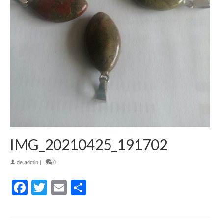
IMG_20210425_191702
de
admin
|
0
Facebook
Twitter
Email
Partager