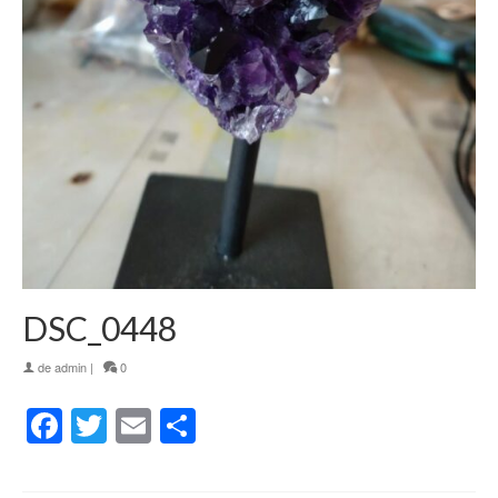
DSC_0448
de
admin
|
0
Facebook
Twitter
Email
Partager