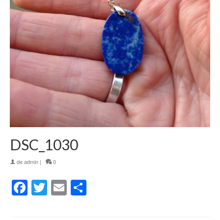
DSC_1030
de
admin
|
0
Facebook
Twitter
Email
Partager