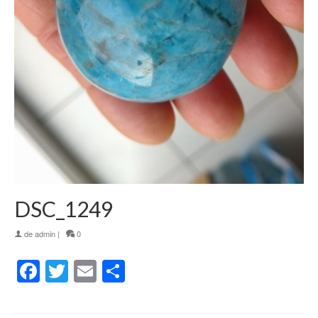
DSC_1249
de
admin
|
0
Facebook
Twitter
Email
Partager