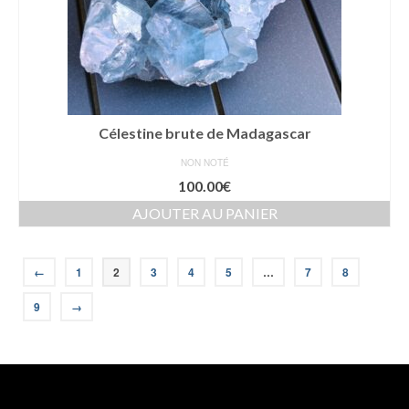
Célestine brute de Madagascar
NON NOTÉ
100.00
€
AJOUTER AU PANIER
←
1
2
3
4
5
…
7
8
9
→