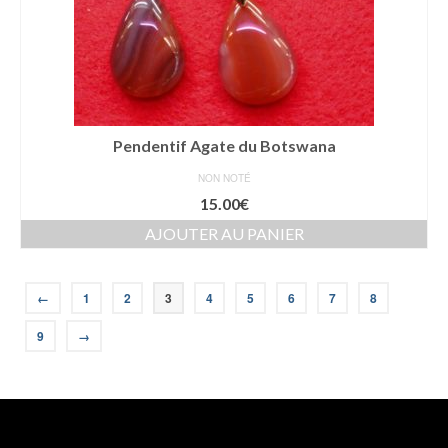
Pendentif Agate du Botswana
NON NOTÉ
15.00
€
AJOUTER AU PANIER
←
1
2
3
4
5
6
7
8
9
→