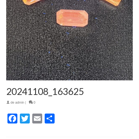
20241108_163625
de
admin
|
0
Facebook
Twitter
Email
Partager