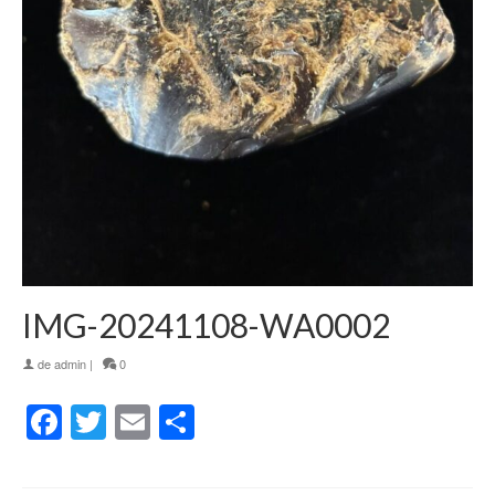
IMG-20241108-WA0002
de
admin
|
0
Facebook
Twitter
Email
Partager