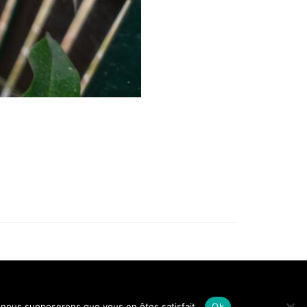
ons légales
Conditions générales de vente
Politique de confidentialité
e, nous supposerons que vous en êtes satisfait.
Ok